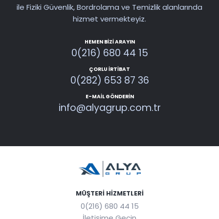
ile Fiziki Güvenlik, Bordrolama ve Temizlik alanlarında
hizmet vermekteyiz.
HEMEN BIZI ARAYIN
0(216) 680 44 15
ÇORLU İRTIBAT
0(282) 653 87 36
E-MAIL GÖNDERIN
info@alyagrup.com.tr
MÜŞTERI HIZMETLERI
0(216) 680 44 15
İletişime Geçin