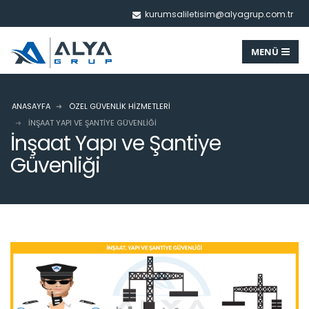
kurumsaliletisim@alyagrup.com.tr
ANASAYFA
ÖZEL GÜVENLIK HIZMETLERI
İNŞAAT YAPI VE ŞANTIYE GÜVENLIĞI
İnşaat Yapı ve Şantiye
Güvenliği