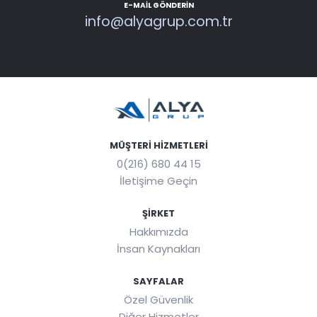
E-MAIL GÖNDERIN
info@alyagrup.com.tr
MÜŞTERI HIZMETLERI
0(216) 680 44 15
İletişime Geçin
ŞIRKET
Hakkımızda
İnsan Kaynakları
SAYFALAR
Özel Güvenlik
Diğer Hizmetler