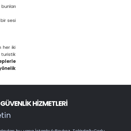
bunları
 bir sesi
 her iki
turistik
plerle
yönelik
 GÜVENLIK HIZMETLERI
etin
ılından bu yana İstanbul-Beykoz, Tekirdağ-Çorlu,