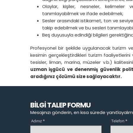
Olaylar, kişiler, nesneler, kelimeler 
tanımlayabilmek ve ifade edebilmek,
Sesler arasındaki istikamet, ton ve seviye fa
takip edebilmek ve bu sesleri tanımlayab
Beş duyusuyla edindiği bilgileri gerektiğin
Profesyonel bir şekilde uygulanacak turizm ve o
kesimin gerçekleştirdikleri turizm faaliyetlerini 
tesisler, liman, marina, müzeler v.b.) kalites
uzman işgücü ve denenmiş güvenlik politik
aradığınız çözümü size sağlayacaktır.
BİLGİ TALEP FORMU
Mesajınızı gönderin, en kısa sürede yanıtlayalım
Adınız *
Telefon *