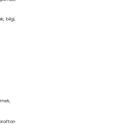
, bilgi,
lmek,
araftan