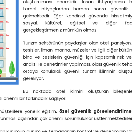
oluşturulması önemlidir. İnsan ihtiyaçlarının b
temel ihtiyaçlardan hemen sonra güvenlik i
gelmektedir. Eğer kendinizi güvende hissetmiy
sosyal, kültürel, eğitsel ve diğer faaliy
gerçekleştirmeniz mümkün olmaz.
Turizm sektörünün paydaşları olan otel, pansiyon, 
tesisler, liman, marina, müzeler ve ilgili diğer kültüre
bina ve tesislerin güvenliği için kapsamlı risk v
analizi ile denetimler yapılması, olası güvenlik tehdi
ortaya konularak güvenli turizm ikliminin oluştu
gerekiyor.
Bu noktada otel iklimini oluşturan bileşenl
 önemli bir farkındalık sağlıyor.
 müşterilere yönelik eğitim,
özel güvenlik görevlendirilme
 korunması açısından çok önemli sorumluluklar üstlenmektedirle
yan kurumun durum ve temaslarının kontrol ve denetiminin y