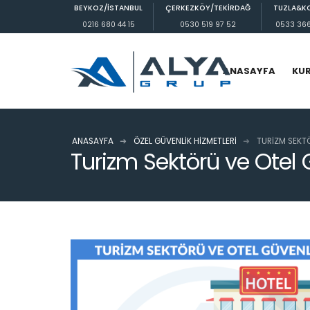
BEYKOZ/İSTANBUL
ÇERKEZKÖY/TEKİRDAĞ
TUZLA&K
0216 680 44 15
0530 519 97 52
0533 366
ANASAYFA
KU
ANASAYFA
ÖZEL GÜVENLIK HIZMETLERI
TURIZM SEKTÖ
Turizm Sektörü ve Otel 