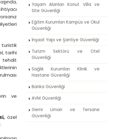
aşında,
Yaşam Alanları Konut Villa ve
htiyacı
Site Güvenliği
orsanız
Eğitim Kurumları Kampüs ve Okul
etleri
Güvenliği
İnşaat Yapı ve Şantiye Güvenliği
turistik
Turizm Sektörü ve Otel
l, tarihi
Güvenliği
e tehdit
tlerinin
Sağlık Kurumları Klinik ve
rulması
Hastane Güvenliği
Banka Güvenliği
erin ve
AVM Güvenliği
Gemi Liman ve Tersane
Güvenliği
si,
özel
r.
apılması