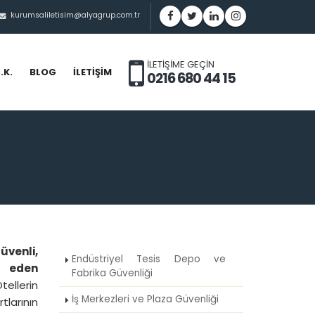
kurumsaliletisim@alyagrup.com.tr
ILETİŞİME GEÇİN
İ.K.
BLOG
İLETIŞIM
0216 680 44 15
üvenli,
Endüstriyel Tesis Depo ve
u eden
Fabrika Güvenliği
tellerin
İş Merkezleri ve Plaza Güvenliği
larının