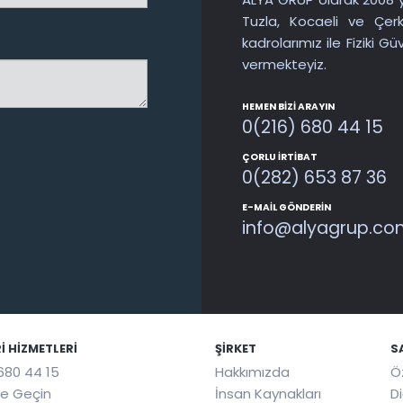
Tuzla, Kocaeli ve Çer
kadrolarımız ile Fiziki 
vermekteyiz.
HEMEN BIZI ARAYIN
0(216) 680 44 15
ÇORLU İRTIBAT
0(282) 653 87 36
E-MAIL GÖNDERIN
info@alyagrup.com
I HIZMETLERI
ŞIRKET
S
680 44 15
Hakkımızda
Ö
me Geçin
İnsan Kaynakları
D