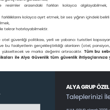
ve resimler arasındaki farkları kolayca algılayabilmek, 
rklılıklarını kolayca ayırt etmek, bir ses yığının içindeki belirli
ilmek,
de tekrar hatırlayabilmektir.
tel güvenliği politikası, yerli ve yabancı turistleri kapsayan
ve bu faaliyetlerin gerçekleştirildiği alanların (otel, pansiyon, 
ini yükseltecek ve marka değerini artıracaktır.
Tüm bu sebe
aları ile Alya Güvenlik tüm güvenlik ihtiyaçlarınıza 
ALYA GRUP ÖZEL
.
Taleplerinizi İl
ALYA GRUP olarak 2008 y