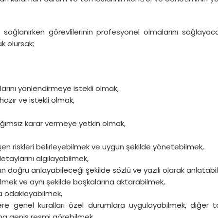
ağlanırken görevlilerinin profesyonel olmalarını sağlayacak
ak olursak;
arını yönlendirmeye istekli olmak,
zır ve istekli olmak,
ğımsız karar vermeye yetkin olmak,
en riskleri belirleyebilmek ve uygun şekilde yönetebilmek,
etaylarını algılayabilmek,
ın doğru anlayabileceği şekilde sözlü ve yazılı olarak anlatabi
bilmek ve aynı şekilde başkalarına aktarabilmek,
ya odaklayabilmek,
re genel kuralları özel durumlara uygulayabilmek, diğer t
daha geniş resmi görebilmek,