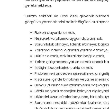
gerekmektedir.
Turizm sektörü ve Otel özel güvenlik hizmeti s
görgü ve yeteneklerini belirtir ölçüleri sıralayac
Fiziken dayanıklı olmak,
Nezaket kurallarına uygun davranmak,
Sorumluluk almaya, liderlik etmeye, başkal
Yardıma ihtiyacı olanlara yardım etmeye ha
Dürüst olmak, etik kurallara bağlı olmak,
Takım çalışmasına yatkın olmak ancak ba
İletişim becerilerine sahip olmak,
Problemleri önceden sezebilmek, ani geliş
Kısa süre içinde bir olayın veya nesnenin d
Duygu, düşünce ve izlenimlerini başkaların
Sözlü ve yazılı mesajları kolayca algılaya
Dikkatini uzun süreler boyunca, bir nokta
Sorunlara mantıklı çözümler bulmak üze
dağınık bilgi parçacıklarını birleştirerek, 