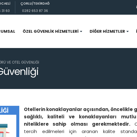
OCAELİ
ÇORLU/TEKİRDAĞ
 31 60
0282 653 87 36
RUMSAL
ÖZEL GÜVENLIK HIZMETLERI
DIĞER HIZMETLER
RÜ VE OTEL GÜVENLIĞI
Güvenliği
Otellerin konaklayanlar açısından, öncelikle g
sağlıklı, kaliteli ve konaklayanları mutl
niteliklere sahip olması gerekmektedir.
O
tercih edilmeleri için aranan kalite standart