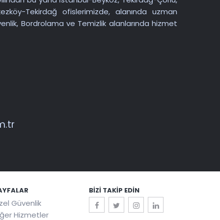
kezköy-Tekirdağ ofislerimizde, alanında uzman
Güvenlik, Bordrolama ve Temizlik alanlarında hizmet
.tr
AYFALAR
BIZI TAKIP EDIN
zel Güvenlik
iğer Hizmetler